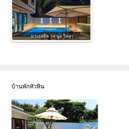
มาเจสติค 54 พูล วิลล่า
บ้านพักหัวหิน