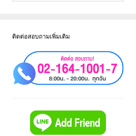
ติดต่อสอบถามเพิ่มเติม