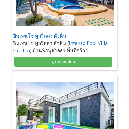
อินเทนโซ พูลวิลล่า หัวหิน
อินเทนโซ่ พูลวิลล่า หัวหิน (
Intenso Pool Villa
Huahin
) บ้านพักพูลวิลล่า พื้นที่กว้าง ...
ดูรายละเอียด