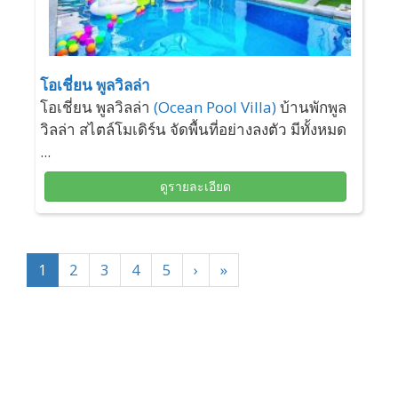
โอเชี่ยน พูลวิลล่า
โอเชี่ยน พูลวิลล่า
(Ocean Pool Villa)
บ้านพักพูล
วิลล่า สไตล์โมเดิร์น จัดพื้นที่อย่างลงตัว มีทั้งหมด
...
ดูรายละเอียด
1
2
3
4
5
›
»