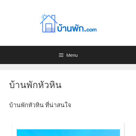
Menu
บ้านพักหัวหิน
บ้านพักหัวหิน ที่น่าสนใจ