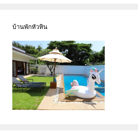
บ้านพักหัวหิน