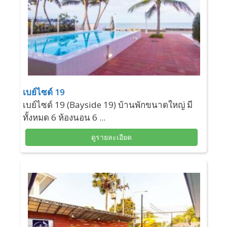
เบย์ไซด์ 19
เบย์ไซด์ 19 (Bayside 19) บ้านพักขนาดใหญ่ มี
ทั้งหมด 6 ห้องนอน 6 ...
ดูรายละเอียด