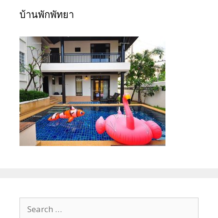
บ้านพักพัทยา