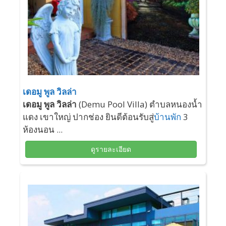
เดอมู พูล วิลล่า
เดอมู พูล วิลล่า
(Demu Pool Villa) ตำบลหนองน้ำ
แดง เขาใหญ่ ปากช่อง ยินดีต้อนรับสู่
บ้านพัก
3
ห้องนอน ...
ดูรายละเอียด