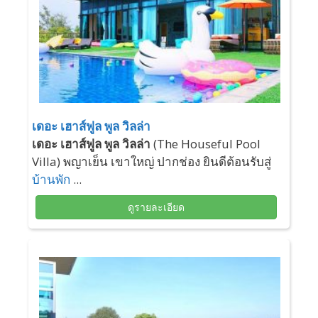
เดอะ เฮาส์ฟูล พูล วิลล่า
เดอะ เฮาส์ฟูล พูล วิลล่า
(The Houseful Pool
Villa) พญาเย็น เขาใหญ่ ปากช่อง ยินดีต้อนรับสู่
บ้านพัก
...
ดูรายละเอียด