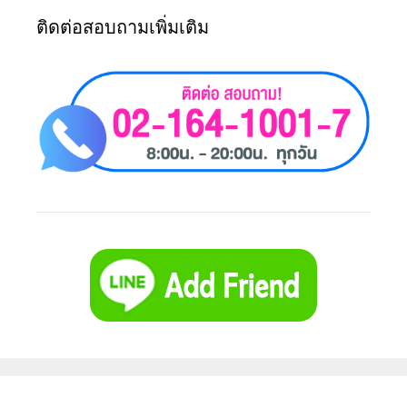
ติดต่อสอบถามเพิ่มเติม