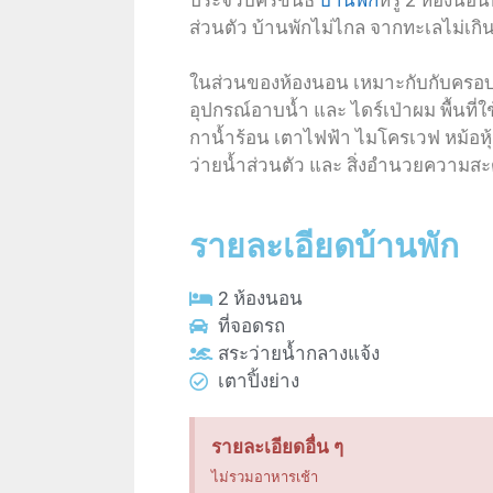
ประจวบคีรีขันธ์
บ้านพัก
หรู 2 ห้องนอนพ
ส่วนตัว บ้านพักไม่ไกล จากทะเลไม่เกิน
ในส่วนของห้องนอน เหมาะกับกับครอบค
อุปกรณ์อาบน้ำ และ ไดร์เป่าผม พื้นที่
กาน้ำร้อน เตาไฟฟ้า ไมโครเวฟ หม้อหุ้
ว่ายน้ำส่วนตัว และ สิ่งอำนวยควา
รายละเอียดบ้านพัก
2 ห้องนอน
ที่จอดรถ
สระว่ายน้ำกลางแจ้ง
เตาปิ้งย่าง
รายละเอียดอื่น ๆ
ไม่รวมอาหารเช้า