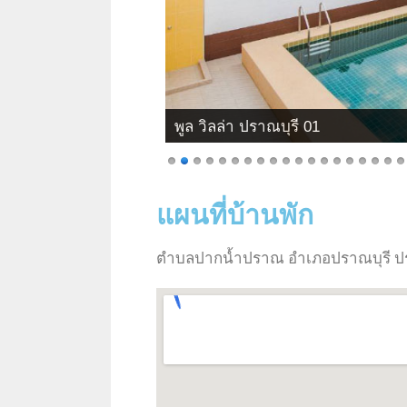
พูล วิลล่า ปราณบุรี 01
แผนที่บ้านพัก
ตำบลปากน้ำปราณ อำเภอปราณบุรี ประ