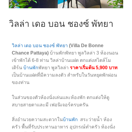
วิลล่า เดอ บอน ชองซ์ พัทยา
วิลล่า เดอ บอน ชองซ์ พัทยา
(Villa De Bonne
Chance Pattaya)
บ้านพักพัทยา พูลวิลล่า 3 ห้องนอน
เข้าพักได้ 6-8 ท่าน วิลล่าบ้านแฝด ตกแต่งสไตล์โม
เดิร์น
บ้านพัก
พัทยา พูลวิลล่า
ราคาเริ่มต้
น 5,900 บาท
เป็นบ้านแฝดที่มีความลงตัว สำหรับในวันหยุดพักผ่อน
ของท่าน
ในส่วนของตัวห้องนั่งเล่นและห้องพัก ตกแต่งให้ดู
สบายสายตาและมี เฟอนิเจอร์ครบครัน
สิ่งอำนวยความสะดวกใน
บ้านพัก
สระว่ายน้ำ ห้อง
ครัว พื้นที่รับประทานอาหาร อุปกรณ์ทำครัว ห้องนั่ง