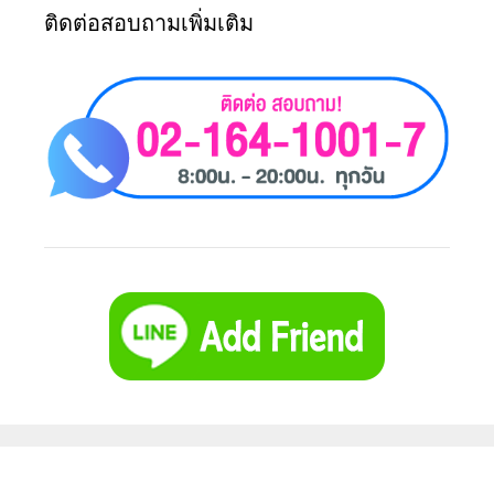
ติดต่อสอบถามเพิ่มเติม