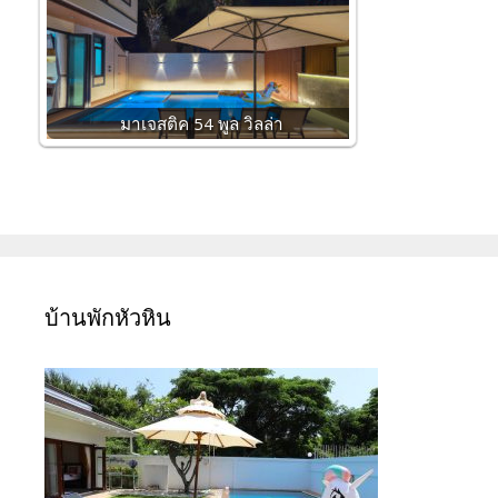
มาเจสติค 54 พูล วิลล่า
บ้านพักหัวหิน