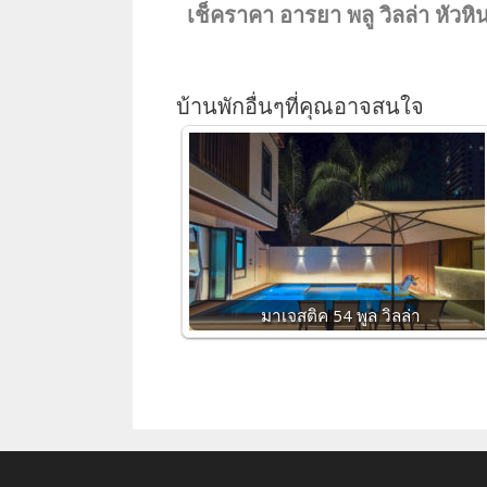
เช็คราคา อารยา พลู วิลล่า หัวหิน
บ้านพักอื่นๆที่คุณอาจสนใจ
มาเจสติค 54 พูล วิลล่า