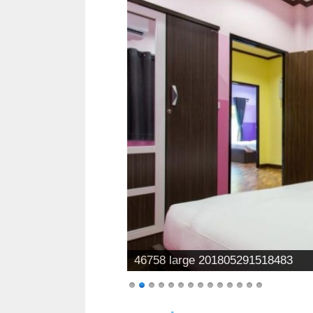
46758 large 201805291518494