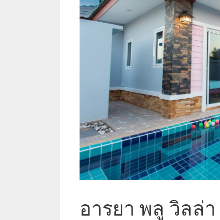
อารยา พลู วิลล่า