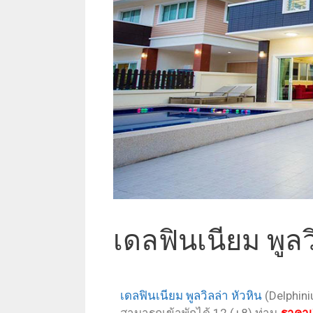
เดลฟินเนียม พูลว
เดลฟินเนียม พูลวิลล่า หัวหิน
(Delphini