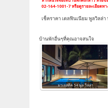
หากสนใจจองที่บ้านพักดังกล่าว หรือข
02-164-1001-7 หรือดูรายละเอียดทา
เช็คราคา เดลฟินเนียม พูลวิลล่า ห
บ้านพักอื่นๆที่คุณอาจสนใจ
มาเจสติค 54 พูล วิลล่า