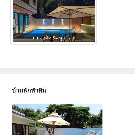
มาเจสติค 54 พูล วิลล่า
บ้านพักหัวหิน