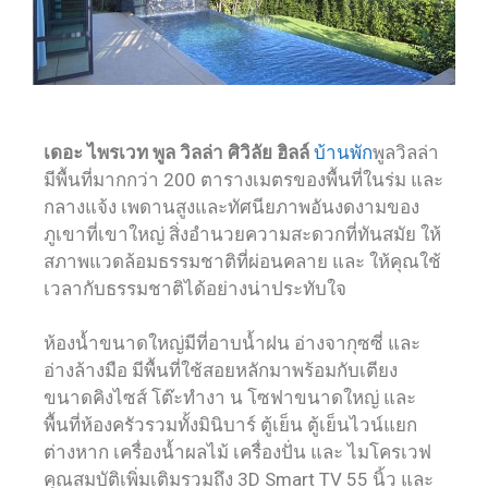
เดอะ ไพรเวท พูล วิลล่า ศิวิลัย ฮิลล์
บ้านพัก
พูลวิลล่า
มีพื้นที่มากกว่า 200 ตารางเมตรของพื้นที่ในร่ม และ
กลางแจ้ง เพดานสูงและทัศนียภาพอันงดงามของ
ภูเขาที่เขาใหญ่ สิ่งอำนวยความสะดวกที่ทันสมัย ให้
สภาพแวดล้อมธรรมชาติที่ผ่อนคลาย และ ให้คุณใช้
เวลากับธรรมชาติได้อย่างน่าประทับใจ
ห้องน้ำขนาดใหญ่มีที่อาบน้ำฝน อ่างจากุซซี่ และ
อ่างล้างมือ มีพื้นที่ใช้สอยหลักมาพร้อมกับเตียง
ขนาดคิงไซส์ โต๊ะทำงา น โซฟาขนาดใหญ่ และ
พื้นที่ห้องครัวรวมทั้งมินิบาร์ ตู้เย็น ตู้เย็นไวน์แยก
ต่างหาก เครื่องน้ำผลไม้ เครื่องปั่น และ ไมโครเวฟ
คุณสมบัติเพิ่มเติมรวมถึง 3D Smart TV 55 นิ้ว และ