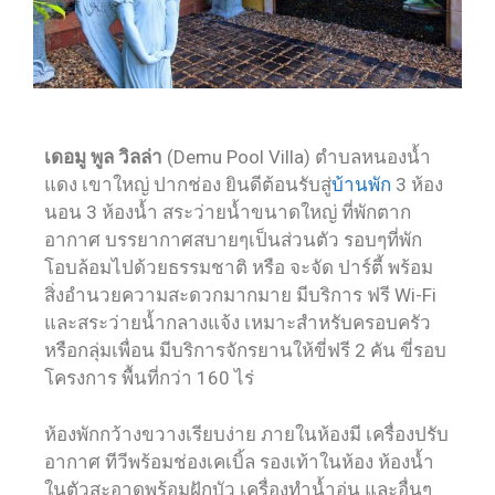
เดอมู พูล วิลล่า
(Demu Pool Villa) ตำบลหนองน้ำ
แดง เขาใหญ่ ปากช่อง ยินดีต้อนรับสู่
บ้านพัก
3 ห้อง
นอน 3 ห้องน้ำ สระว่ายน้ำขนาดใหญ่ ที่พักตาก
อากาศ บรรยากาศสบายๆเป็นส่วนตัว รอบๆที่พัก
โอบล้อมไปด้วยธรรมชาติ หรือ จะจัด ปาร์ตี้ พร้อม
สิ่งอำนวยความสะดวกมากมาย มีบริการ ฟรี Wi-Fi
และสระว่ายน้ำกลางแจ้ง เหมาะสำหรับครอบครัว
หรือกลุ่มเพื่อน มีบริการจักรยานให้ขี่ฟรี 2 คัน ขี่รอบ
โครงการ พื้นที่กว่า 160 ไร่
ห้องพักกว้างขวางเรียบง่าย ภายในห้องมี เครื่องปรับ
อากาศ ทีวีพร้อมช่องเคเบิ้ล รองเท้าในห้อง ห้องน้ำ
ในตัวสะอาดพร้อมฝักบัว เครื่องทำน้ำอุ่น และอื่นๆ