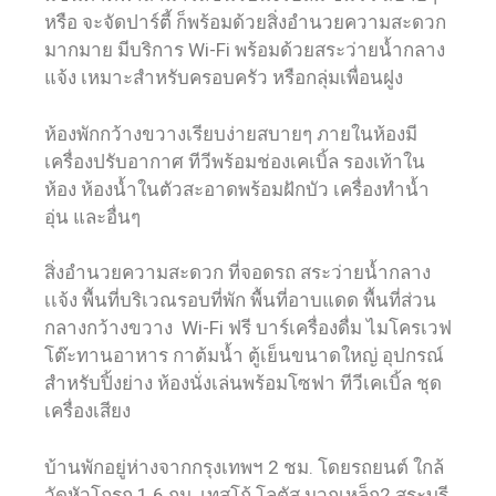
หรือ จะจัดปาร์ตี้ ก็พร้อมด้วยสิ่งอำนวยความสะดวก
มากมาย มีบริการ Wi-Fi พร้อมด้วยสระว่ายน้ำกลาง
แจ้ง เหมาะสำหรับครอบครัว หรือกลุ่มเพื่อนฝูง
ห้องพักกว้างขวางเรียบง่ายสบายๆ ภายในห้องมี
เครื่องปรับอากาศ ทีวีพร้อมช่องเคเบิ้ล รองเท้าใน
ห้อง ห้องน้ำในตัวสะอาดพร้อมฝักบัว เครื่องทำน้ำ
อุ่น และอื่นๆ
สิ่งอำนวยความสะดวก ที่จอดรถ สระว่ายน้ำกลาง
เเจ้ง พื้นที่บริเวณรอบที่พัก พื้นที่อาบแดด พื้นที่ส่วน
กลางกว้างขวาง Wi-Fi ฟรี บาร์เครื่องดื่ม ไมโครเวฟ
โต๊ะทานอาหาร กาต้มน้ำ ตู้เย็นขนาดใหญ่ อุปกรณ์
สำหรับปิ้งย่าง ห้องนั่งเล่นพร้อมโซฟา ทีวีเคเบิ้ล ชุด
เครื่องเสียง
บ้านพักอยู่ห่างจากกรุงเทพฯ 2 ชม. โดยรถยนต์ ใกล้
วัดหัวโกรก 1.6 กม. เทสโก้ โลตัส มวกเหล็ก2 สระบุรี