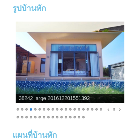
รูปบ้านพัก
38242 large 201612201551392
แผนที่บ้านพัก