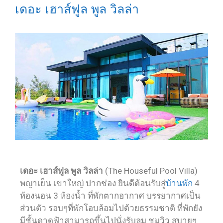
เดอะ เฮาส์ฟูล พูล วิลล่า
เดอะ เฮาส์ฟูล พูล วิลล่า
(The Houseful Pool Villa)
พญาเย็น เขาใหญ่ ปากช่อง ยินดีต้อนรับสู่
บ้านพัก
4
ห้องนอน 3 ห้องน้ำ ที่พักตากอากาศ บรรยากาศเป็น
ส่วนตัว รอบๆที่พักโอบล้อมไปด้วยธรรมชาติ ที่พักยัง
มีชั้นดาดฟ้าสามารถขึ้นไปนั่งรับลม ชมวิว สบายๆ