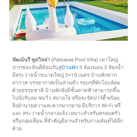
พัฒน์นรี พูลวิลล่า
(Patnaree Pool Villa) เขาใหญ่
ปากช่อง ยินดีต้อนรับสู่
บ้านพัก
3 ห้องนอน 3 ห้องน้ำ
มีสระว่ายน้ำขนาดใหญ่ 5×10 เมตร บ้านพักตาก
อากาศ บรรยากาศเป็นส่วนตัว รอบๆที่พักโอบล้อม
ด้วยธรรมชาติ บ้านพักยังมีชั้นดาดฟ้าสามารถขึ้น
ไปนั่งรับลม ชมวิว สบายใจ หรือจะจัดปาร์ตี้ พร้อม
สิ่งอำนวยความสะดวกมากมาย มีบริการ Wi-Fi ฟรี
และ สระว่ายน้ำกลางแจ้ง เหมาะสำหรับครอบครัว
หรือกลุ่มเพื่อน ที่สำคัญมีลานสำหรับกางเต้นท์ได้อีก
ด้วย