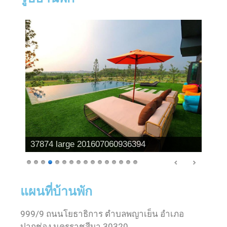
37874 large 201607060936394
แผนที่บ้านพัก
999/9 ถนนโยธาธิการ ตำบลพญาเย็น อำเภอ
ปากช่อง นครราชสีมา 30320