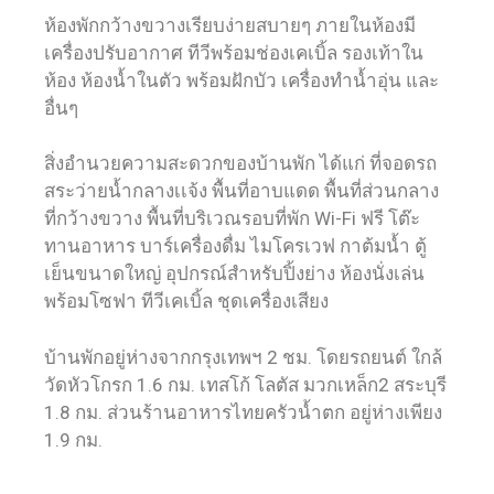
ห้องพักกว้างขวางเรียบง่ายสบายๆ ภายในห้องมี
เครื่องปรับอากาศ ทีวีพร้อมช่องเคเบิ้ล รองเท้าใน
ห้อง ห้องน้ำในตัว พร้อมฝักบัว เครื่องทำน้ำอุ่น และ
อื่นๆ
สิ่งอำนวยความสะดวกของบ้านพัก ได้แก่ ที่จอดรถ
สระว่ายน้ำกลางเเจ้ง พื้นที่อาบแดด พื้นที่ส่วนกลาง
ที่กว้างขวาง พื้นที่บริเวณรอบที่พัก Wi-Fi ฟรี โต๊ะ
ทานอาหาร บาร์เครื่องดื่ม ไมโครเวฟ กาต้มน้ำ ตู้
เย็นขนาดใหญ่ อุปกรณ์สำหรับปิ้งย่าง ห้องนั่งเล่น
พร้อมโซฟา ทีวีเคเบิ้ล ชุดเครื่องเสียง
บ้านพักอยู่ห่างจากกรุงเทพฯ 2 ชม. โดยรถยนต์ ใกล้
วัดหัวโกรก 1.6 กม. เทสโก้ โลตัส มวกเหล็ก2 สระบุรี
1.8 กม. ส่วนร้านอาหารไทยครัวน้ำตก อยู่ห่างเพียง
1.9 กม.