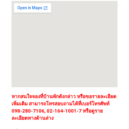
หากสนใจจองที่บ้านพักดังกล่าว หรือขอรายละเอียด
เพิ่มเติม สามารถโทรสอบถามได้ที่เบอร์โทรศัพท์
098-280-7106, 02-164-1001-7 หรือดูราย
ละเอียดทางด้านล่าง